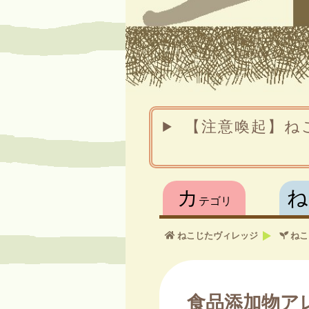
【注意喚起】ね
カ
ね
テゴリ
ねこじたヴィレッジ
ねこ
食品添加物ア