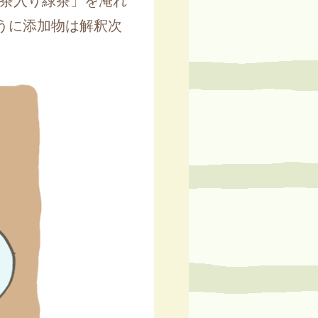
抹茶入り緑茶」を淹れ
うに添加物は解釈次